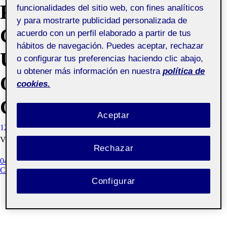
PEC 4 – DISEÑO
funcionalidades del sitio web, con fines analíticos
y para mostrarte publicidad personalizada de
CENTRADO EN EL
acuerdo con un perfil elaborado a partir de tus
hábitos de navegación. Puedes aceptar, rechazar
USUARIO EN LOS
o configurar tus preferencias haciendo clic abajo,
u obtener más información en nuestra
política de
OBJETOS
cookies.
COTIDIANOS
Aceptar
12 MAYO, 2021
ALVARO SAMPEDRO ALVAREZ
VISIBILIDAD: PÚBLICA
Rechazar
04 DISEÑO CENTRADO EN EL USUARIO EN LOS OBJETOS
COTIDIANOS
Configurar