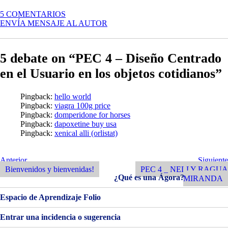
EN
5 COMENTARIOS
PEC
ENVÍA MENSAJE AL AUTOR
4
–
DISEÑO
5 debate on “PEC 4 – Diseño Centrado
CENTRADO
EN
en el Usuario en los objetos cotidianos”
EL
USUARIO
EN
Pingback:
hello world
LOS
Pingback:
viagra 100g price
OBJETOS
Pingback:
domperidone for horses
COTIDIANOS
Pingback:
dapoxetine buy usa
Pingback:
xenical alli (orlistat)
Navegación
Entrada
Siguiente
Anterior
Siguiente
Anterior
Entrada
Bienvenidos y bienvenidas!
PEC 4 _ NELLY RAGUA
de
¿Qué es una Ágora?
MIRANDA
entradas
Espacio de Aprendizaje Folio
Entrar una incidencia o sugerencia