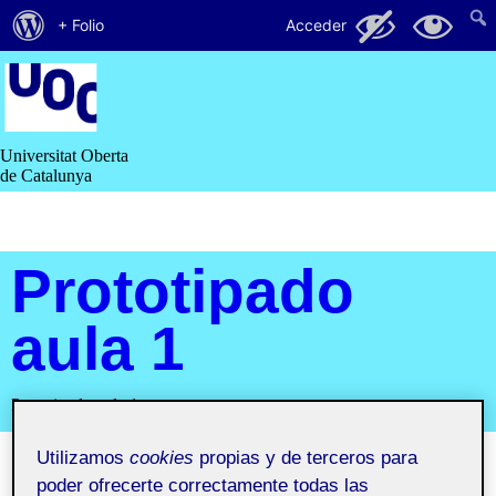
Acerca
24
6
+ Folio
Acceder
de
Saltar
al
WordPress
contenido
Universitat Oberta
de Catalunya
Prototipado
aula 1
Prototipado aula 1
Utilizamos
cookies
propias y de terceros para
poder ofrecerte correctamente todas las