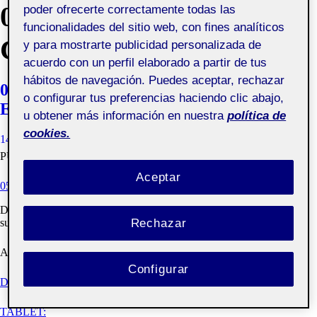
05 ENTREGA FINAL Y
poder ofrecerte correctamente todas las
funcionalidades del sitio web, con fines analíticos
CASO DE ESTUDIO
y para mostrarte publicidad personalizada de
acuerdo con un perfil elaborado a partir de tus
hábitos de navegación. Puedes aceptar, rechazar
05 ENTREGA FINAL Y CASO DE
o configurar tus preferencias haciendo clic abajo,
ESTUDIO
u obtener más información en nuestra
política de
cookies.
14 JUNIO, 2021
ORIOL NEBOT MUGICA
VISIBILIDAD:
PÚBLICA
Aceptar
05 ENTREGA FINAL Y CASO DE ESTUDIO
Dado que cuando subi imágenes a la entrada se reduce drásticamente
Rechazar
su calidad, he tenido que subir la entrada en formato
aquí
.
A continuación encontraréis los prototipos:
Configurar
DESKTOP:
TABLET: