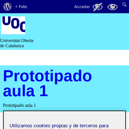
Acerca
24
6
+ Folio
Acceder
de
Saltar
al
WordPress
contenido
Universitat Oberta
de Catalunya
Prototipado
aula 1
Prototipado aula 1
Utilizamos
cookies
propias y de terceros para