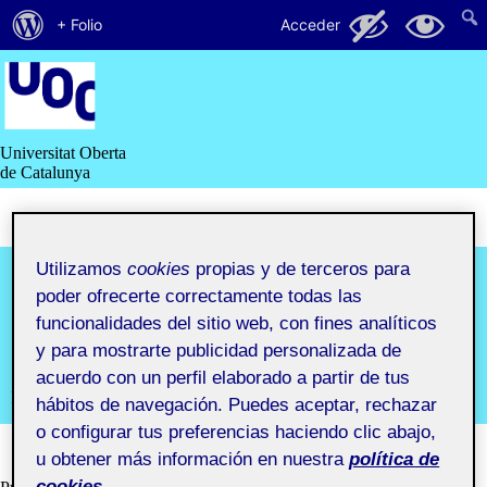
Acerca
24
6
+ Folio
Acceder
de
Saltar
al
WordPress
contenido
Universitat Oberta
de Catalunya
Prototipado
Utilizamos
cookies
propias y de terceros para
poder ofrecerte correctamente todas las
aula 1
funcionalidades del sitio web, con fines analíticos
y para mostrarte publicidad personalizada de
acuerdo con un perfil elaborado a partir de tus
Prototipado aula 1
hábitos de navegación. Puedes aceptar, rechazar
o configurar tus preferencias haciendo clic abajo,
u obtener más información en nuestra
política de
cookies.