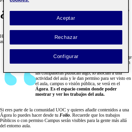
Prototipado aula 1
» ¿Qué es una Ágora?
¿QUÉ ES UNA ÁGORA?
Aceptar
Hola! : D Esta página de presentación se ha generado
Rechazar
automáticamente.
Configurar
Una Ágora pertenece a un aula de la UOC y recoge
los contenidos que los y las estudiantes publican en
sus espacios personales, llamados
Folios
. Si los y
las compañeras publican algo, lo asocian a una
actividad del aula y le dan permiso para ser visto en
el aula, campus o visión pública, se verá en el
Ágora
.
Es el espacio común donde poder
mostrar y ver los trabajos del aula.
Si eres parte de la comunidad UOC y quieres añadir contenidos a una
Ágora lo puedes hacer desde tu
Folio
. Recuerde que los trabajos
Públicos o con permiso Campus serán visibles para la gente más allá
del entorno aula.