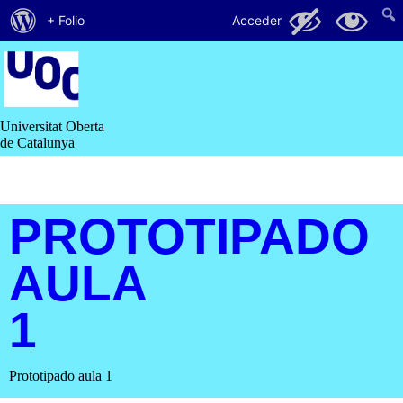
Acerca
24
6
+ Folio
Acceder
de
Saltar
al
WordPress
contenido
Universitat Oberta
de Catalunya
PROTOTIPADO
AULA
1
Prototipado aula 1