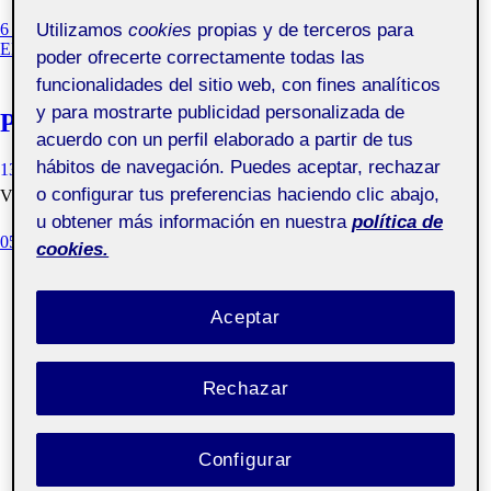
EN
Utilizamos
cookies
propias y de terceros para
6 COMENTARIOS
05
ENVÍA MENSAJE AL AUTOR
poder ofrecerte correctamente todas las
ENTREGA
funcionalidades del sitio web, con fines analíticos
FINAL
Y
y para mostrarte publicidad personalizada de
PEC 5 – MONCLE
CASO
acuerdo con un perfil elaborado a partir de tus
DE
hábitos de navegación. Puedes aceptar, rechazar
ESTUDIO
13 JUNIO, 2021
ALVARO SAMPEDRO ALVAREZ
o configurar tus preferencias haciendo clic abajo,
VISIBILIDAD: PÚBLICA
u obtener más información en nuestra
política de
05 ENTREGA FINAL Y CASO DE ESTUDIO
cookies.
Aceptar
Rechazar
Configurar