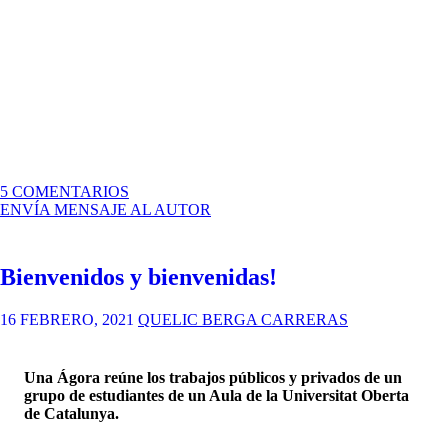
EN
5 COMENTARIOS
PEC
ENVÍA MENSAJE AL AUTOR
4
–
DISEÑO
Bienvenidos y bienvenidas!
CENTRADO
EN
EL
16 FEBRERO, 2021
QUELIC BERGA CARRERAS
USUARIO
EN
LOS
Una Ágora reúne los trabajos públicos y privados de un
OBJETOS
grupo de estudiantes de un Aula de la Universitat Oberta
COTIDIANOS
de Catalunya.